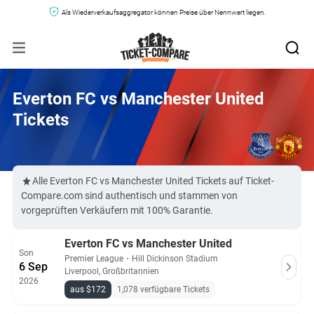
Als Wiederverkaufsaggregator können Preise über Nennwert liegen.
Everton FC vs Manchester United
Tickets
Alle Everton FC vs Manchester United Tickets auf Ticket-
Compare.com sind authentisch und stammen von
vorgeprüften Verkäufern mit 100% Garantie.
Everton FC vs Manchester United
Son
Premier League
・
Hill Dickinson Stadium
6 Sep
Liverpool, Großbritannien
2026
aus $172
1,078 verfügbare Tickets