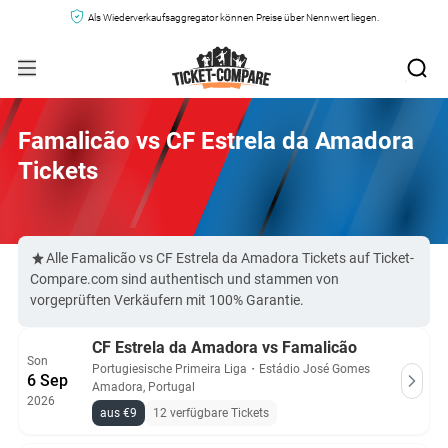
Als Wiederverkaufsaggregator können Preise über Nennwert liegen.
Famalicão vs CF Estrela da Amadora
Tickets
Alle Famalicão vs CF Estrela da Amadora Tickets auf Ticket-
Compare.com sind authentisch und stammen von
vorgeprüften Verkäufern mit 100% Garantie.
CF Estrela da Amadora vs Famalicão
Son
Portugiesische Primeira Liga
・
Estádio José Gomes
6 Sep
Amadora, Portugal
2026
aus €9
12 verfügbare Tickets