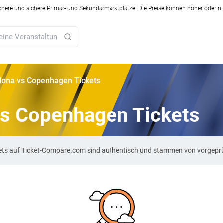
ichere und sichere Primär- und Sekundärmarktplätze. Die Preise können höher oder ni
lona vs Copenhagen Tickets
vs Copenhagen Tickets
ets auf Ticket-Compare.com sind authentisch und stammen von vorgeprü