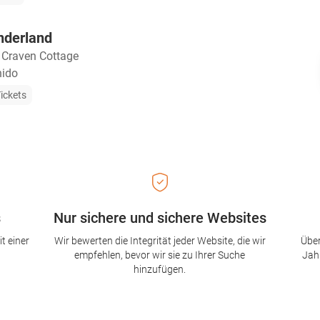
nderland
・
Craven Cottage
nido
ickets
s
Nur sichere und sichere Websites
t einer
Wir bewerten die Integrität jeder Website, die wir
Über
empfehlen, bevor wir sie zu Ihrer Suche
Jah
hinzufügen.