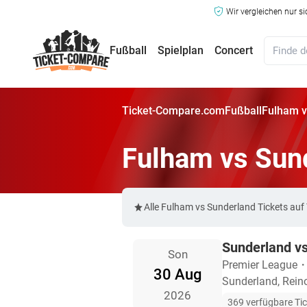
Wir vergleichen nur s
Fußball
Spielplan
Concert
Ticket-Compare.com
Fußball
Fulham v
Fulham vs Sun
Alle Fulham vs Sunderland Tickets au
Sunderland v
Son
Premier League
30 Aug
Sunderland, Rein
2026
369 verfügbare Ti