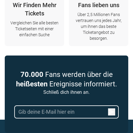
Wir Finden Mehr
Fans lieben uns
Tickets
Über 2,5 Millionen Fans
vertrauen uns jedes Jahr,
Vergleichen Sie alle besten
um ihnen das beste
Ticketseiten mit einer
Ticketangebot zu
einfachen Suche
besorgen.
70.000
Fans werden über die
heißesten
Ereignisse informiert.
Schließ dich ihnen an.