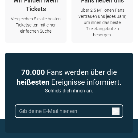
Wir Finden Mehr
Fans lieben uns
Tickets
Über 2,5 Millionen Fans
vertrauen uns jedes Jahr,
Vergleichen Sie alle besten
um ihnen das beste
Ticketseiten mit einer
Ticketangebot zu
einfachen Suche
besorgen.
70.000
Fans werden über die
heißesten
Ereignisse informiert.
Schließ dich ihnen an.