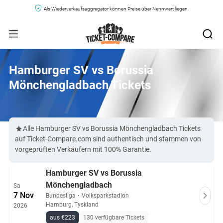
Als Wiederverkaufsaggregator können Preise über Nennwert liegen.
Hamburger SV vs Borussia
Mönchengladbach Tickets
Alle Hamburger SV vs Borussia Mönchengladbach Tickets
auf Ticket-Compare.com sind authentisch und stammen von
vorgeprüften Verkäufern mit 100% Garantie.
Hamburger SV vs Borussia
Mönchengladbach
Sa
7 Nov
Bundesliga
・
Volksparkstadion
Hamburg, Tyskland
2026
aus €223
130 verfügbare Tickets