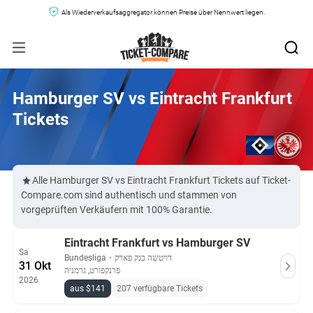
Als Wiederverkaufsaggregator können Preise über Nennwert liegen.
Hamburger SV vs Eintracht Frankfurt
Tickets
Alle Hamburger SV vs Eintracht Frankfurt Tickets auf Ticket-
Compare.com sind authentisch und stammen von
vorgeprüften Verkäufern mit 100% Garantie.
Eintracht Frankfurt vs Hamburger SV
Sa
Bundesliga
・
דויטשה בנק פארק
31 Okt
פרנקפורט, גרמניה
2026
aus $141
207 verfügbare Tickets