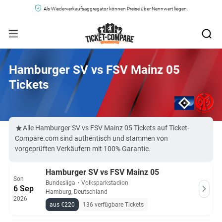
Als Wiederverkaufsaggregator können Preise über Nennwert liegen.
Hamburger SV vs FSV Mainz 05
Tickets
Alle Hamburger SV vs FSV Mainz 05 Tickets auf Ticket-
Compare.com sind authentisch und stammen von
vorgeprüften Verkäufern mit 100% Garantie.
Hamburger SV vs FSV Mainz 05
Son
Bundesliga
・
Volksparkstadion
6 Sep
Hamburg, Deutschland
2026
aus €220
136 verfügbare Tickets