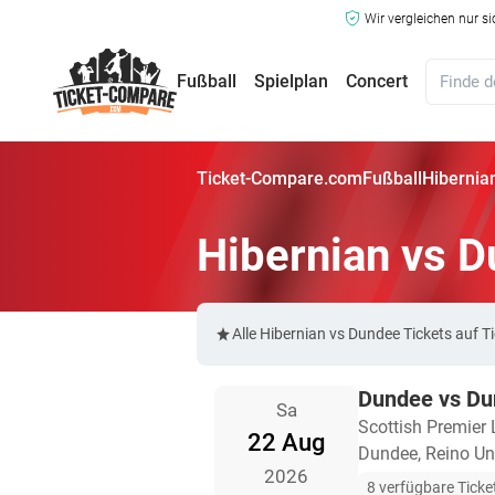
Wir vergleichen nur s
Fußball
Spielplan
Concert
Ticket-Compare.com
Fußball
Hibernia
Hibernian vs D
Alle Hibernian vs Dundee Tickets auf
Dundee vs D
Sa
Scottish Premier
22 Aug
Dundee, Reino Un
2026
8 verfügbare Ticke