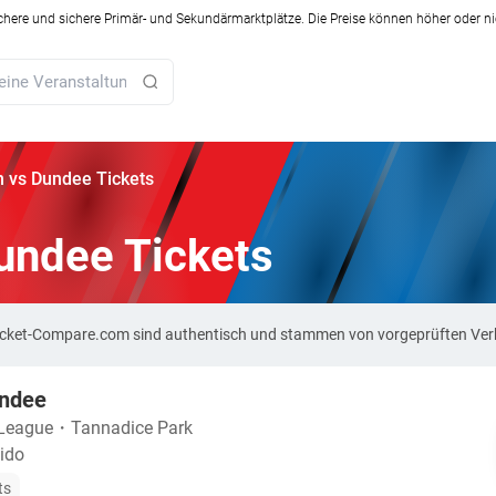
ichere und sichere Primär- und Sekundärmarktplätze. Die Preise können höher oder ni
n vs Dundee Tickets
undee Tickets
 Ticket-Compare.com sind authentisch und stammen von vorgeprüften Ver
undee
 League
・
Tannadice Park
ido
ts