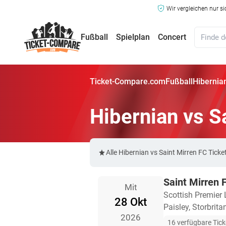
Wir vergleichen nur s
Fußball
Spielplan
Concert
Ticket-Compare.com
Fußball
Hibernian
Hibernian vs S
Alle Hibernian vs Saint Mirren FC Ti
Saint Mirren 
Mit
Scottish Premier
28 Okt
Paisley, Storbrita
2026
16 verfügbare Tick