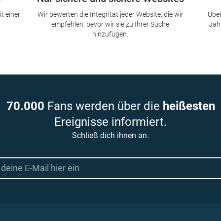
t einer
Wir bewerten die Integrität jeder Website, die wir
Über
empfehlen, bevor wir sie zu Ihrer Suche
Jah
hinzufügen.
70.000
Fans werden über die
heißesten
Ereignisse informiert.
Schließ dich ihnen an.