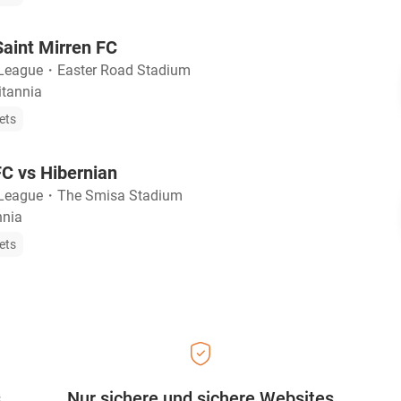
Saint Mirren FC
 League
・
Easter Road Stadium
itannia
ets
FC vs Hibernian
 League
・
The Smisa Stadium
nnia
ets
s
Nur sichere und sichere Websites