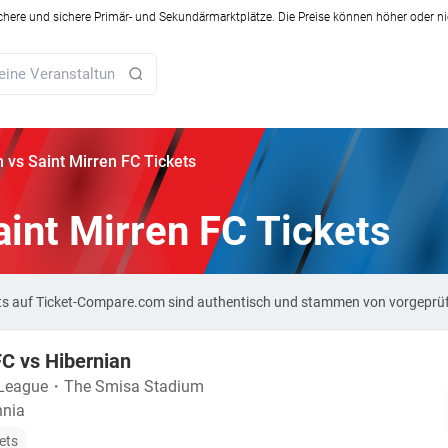
ichere und sichere Primär- und Sekundärmarktplätze. Die Preise können höher oder ni
 vs Saint Mirren FC Tickets
aint Mirren FC Tickets
ckets auf Ticket-Compare.com sind authentisch und stammen von vorgeprü
FC vs Hibernian
 League
・
The Smisa Stadium
nnia
ets