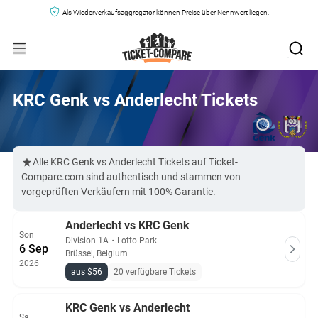
Als Wiederverkaufsaggregator können Preise über Nennwert liegen.
KRC Genk vs Anderlecht Tickets
Alle KRC Genk vs Anderlecht Tickets auf Ticket-
Compare.com sind authentisch und stammen von
vorgeprüften Verkäufern mit 100% Garantie.
Anderlecht vs KRC Genk
Son
Division 1A
・
Lotto Park
6 Sep
Brüssel, Belgium
2026
aus $56
20 verfügbare Tickets
KRC Genk vs Anderlecht
Sa