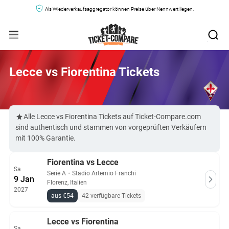
Als Wiederverkaufsaggregator können Preise über Nennwert liegen.
Lecce vs Fiorentina Tickets
Alle Lecce vs Fiorentina Tickets auf Ticket-Compare.com
sind authentisch und stammen von vorgeprüften Verkäufern
mit 100% Garantie.
Fiorentina vs Lecce
Sa
Serie A
・
Stadio Artemio Franchi
9 Jan
Florenz, Italien
2027
aus €54
42 verfügbare Tickets
Lecce vs Fiorentina
Sa