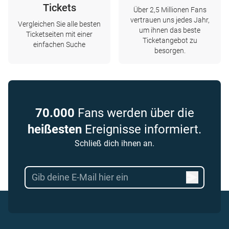
Tickets
Über 2,5 Millionen Fans
vertrauen uns jedes Jahr,
Vergleichen Sie alle besten
um ihnen das beste
Ticketseiten mit einer
Ticketangebot zu
einfachen Suche
besorgen.
70.000
Fans werden über die
heißesten
Ereignisse informiert.
Schließ dich ihnen an.