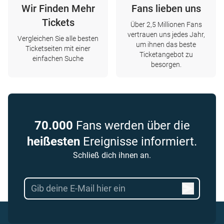
Wir Finden Mehr
Fans lieben uns
Tickets
Über 2,5 Millionen Fans
vertrauen uns jedes Jahr,
Vergleichen Sie alle besten
um ihnen das beste
Ticketseiten mit einer
Ticketangebot zu
einfachen Suche
besorgen.
70.000
Fans werden über die
heißesten
Ereignisse informiert.
Schließ dich ihnen an.