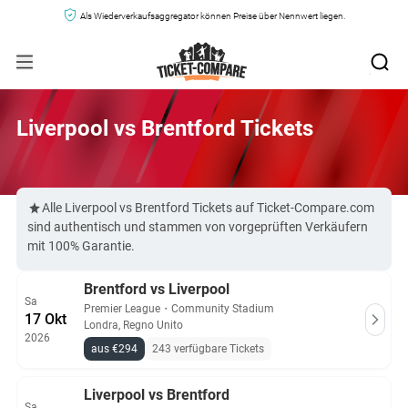
Als Wiederverkaufsaggregator können Preise über Nennwert liegen.
Liverpool vs Brentford Tickets
Alle Liverpool vs Brentford Tickets auf Ticket-Compare.com
sind authentisch und stammen von vorgeprüften Verkäufern
mit 100% Garantie.
Brentford vs Liverpool
Sa
Premier League
・
Community Stadium
17 Okt
Londra, Regno Unito
2026
aus €294
243 verfügbare Tickets
Liverpool vs Brentford
Sa