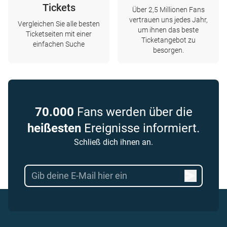
Tickets
Über 2,5 Millionen Fans
vertrauen uns jedes Jahr,
Vergleichen Sie alle besten
um ihnen das beste
Ticketseiten mit einer
Ticketangebot zu
einfachen Suche
besorgen.
70.000
Fans werden über die
heißesten
Ereignisse informiert.
Schließ dich ihnen an.