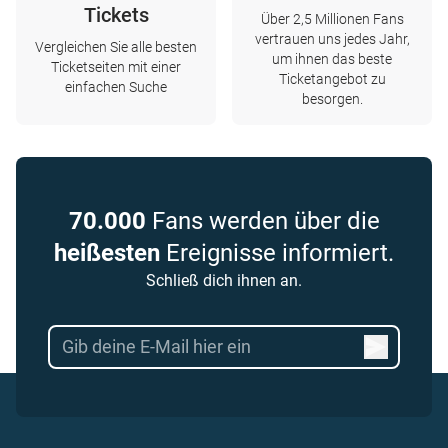
Tickets
Über 2,5 Millionen Fans
vertrauen uns jedes Jahr,
Vergleichen Sie alle besten
um ihnen das beste
Ticketseiten mit einer
Ticketangebot zu
einfachen Suche
besorgen.
70.000
Fans werden über die
heißesten
Ereignisse informiert.
Schließ dich ihnen an.