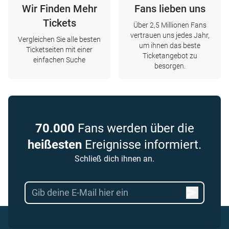
Wir Finden Mehr
Fans lieben uns
Tickets
Über 2,5 Millionen Fans
vertrauen uns jedes Jahr,
Vergleichen Sie alle besten
um ihnen das beste
Ticketseiten mit einer
Ticketangebot zu
einfachen Suche
besorgen.
70.000
Fans werden über die
heißesten
Ereignisse informiert.
Schließ dich ihnen an.