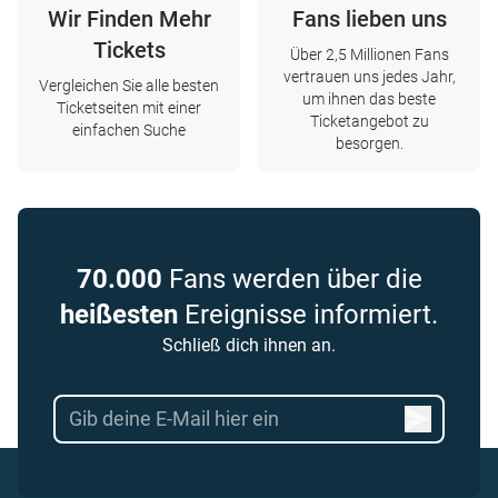
Wir Finden Mehr
Fans lieben uns
Tickets
Über 2,5 Millionen Fans
vertrauen uns jedes Jahr,
Vergleichen Sie alle besten
um ihnen das beste
Ticketseiten mit einer
Ticketangebot zu
einfachen Suche
besorgen.
70.000
Fans werden über die
heißesten
Ereignisse informiert.
Schließ dich ihnen an.