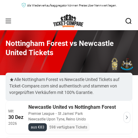
Als Wiederverkaufsaggregator können Preise über Nennwert liegen.
Nottingham Forest vs Newcastle
United Tickets
Alle Nottingham Forest vs Newcastle United Tickets auf
Ticket-Compare.com sind authentisch und stammen von
vorgeprüften Verkäufern mit 100% Garantie.
Newcastle United vs Nottingham Forest
Mit
Premier League
・
St James' Park
30 Dez
Newcastle Upon Tyne, Reino Unido
2026
aus €83
598 verfügbare Tickets