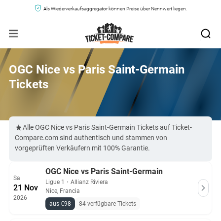
Als Wiederverkaufsaggregator können Preise über Nennwert liegen.
OGC Nice vs Paris Saint-Germain
Tickets
Alle OGC Nice vs Paris Saint-Germain Tickets auf Ticket-
Compare.com sind authentisch und stammen von
vorgeprüften Verkäufern mit 100% Garantie.
OGC Nice vs Paris Saint-Germain
Sa
Ligue 1
・
Allianz Riviera
21 Nov
Nice, Francia
2026
aus €98
84 verfügbare Tickets