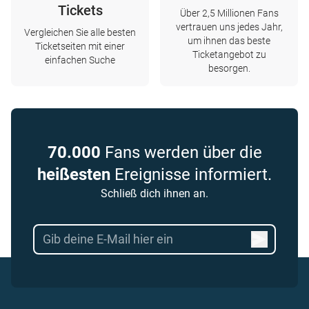
Tickets
Über 2,5 Millionen Fans
vertrauen uns jedes Jahr,
Vergleichen Sie alle besten
um ihnen das beste
Ticketseiten mit einer
Ticketangebot zu
einfachen Suche
besorgen.
70.000
Fans werden über die
heißesten
Ereignisse informiert.
Schließ dich ihnen an.