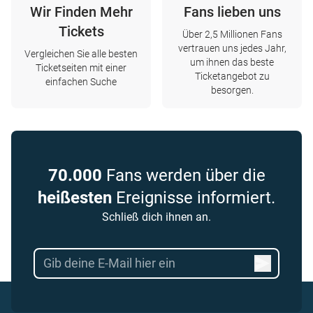
Wir Finden Mehr
Fans lieben uns
Tickets
Über 2,5 Millionen Fans
vertrauen uns jedes Jahr,
Vergleichen Sie alle besten
um ihnen das beste
Ticketseiten mit einer
Ticketangebot zu
einfachen Suche
besorgen.
70.000
Fans werden über die
heißesten
Ereignisse informiert.
Schließ dich ihnen an.