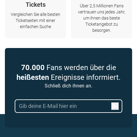
Tickets
Über 2,5 Millionen Fans
vertrauen uns jedes Jahr,
Vergleichen Sie alle besten
um ihnen das beste
Ticketseiten mit einer
Ticketangebot zu
einfachen Suche
besorgen.
70.000
Fans werden über die
heißesten
Ereignisse informiert.
Schließ dich ihnen an.