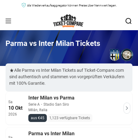
Als Wiederverkaufsaggregator können Preise über Nennwert liegen.
Parma vs Inter Milan Tickets
Alle Parma vs Inter Milan Tickets auf Ticket-Compare.com
sind authentisch und stammen von vorgeprüften Verkäufern
mit 100% Garantie.
Inter Milan vs Parma
Sa
Serie A
・
Stadio San Siro
10 Okt
Milán, Italia
2026
aus €45
1,123 verfügbare Tickets
Parma vs Inter Milan
Sa