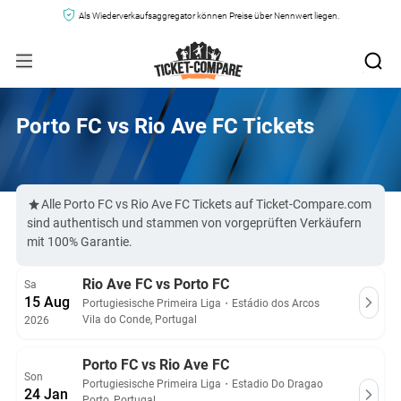
Als Wiederverkaufsaggregator können Preise über Nennwert liegen.
Porto FC vs Rio Ave FC Tickets
Alle Porto FC vs Rio Ave FC Tickets auf Ticket-Compare.com
sind authentisch und stammen von vorgeprüften Verkäufern
mit 100% Garantie.
Rio Ave FC vs Porto FC
Sa
15 Aug
Portugiesische Primeira Liga
・
Estádio dos Arcos
Vila do Conde, Portugal
2026
Porto FC vs Rio Ave FC
Son
Portugiesische Primeira Liga
・
Estadio Do Dragao
24 Jan
Porto, Portugal