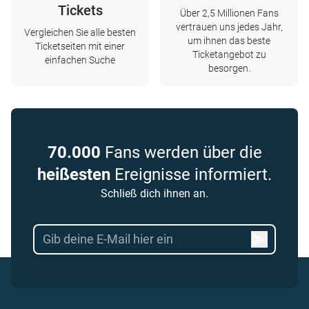
Tickets
Über 2,5 Millionen Fans
vertrauen uns jedes Jahr,
Vergleichen Sie alle besten
um ihnen das beste
Ticketseiten mit einer
Ticketangebot zu
einfachen Suche
besorgen.
70.000
Fans werden über die
heißesten
Ereignisse informiert.
Schließ dich ihnen an.