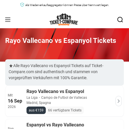
Als Wiederverkaufsaggregator können Preise über Nennwert liegen.
Rayo Vallecano vs Espanyol Tickets
Alle Rayo Vallecano vs Espanyol Tickets auf Ticket-
Compare.com sind authentisch und stammen von
vorgeprüften Verkäufern mit 100% Garantie.
Rayo Vallecano vs Espanyol
Mit
La Liga
・
Campo de Futbol de Vallecas
16 Sep
Madrid, Spagna
2026
aus €159
66 verfügbare Tickets
Espanyol vs Rayo Vallecano
Son