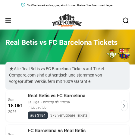
Als Wiederverkaufsaggregator können Preise über Nennwert liegen.
Real Betis vs FC Barcelona Tickets
Alle Real Betis vs FC Barcelona Tickets auf Ticket-
Compare.com sind authentisch und stammen von
vorgeprüften Verkäufern mit 100% Garantie.
Real Betis vs FC Barcelona
Son
La Liga
・
אצטדיון לה קרטוחה
18 Okt
סביליה, ספרד
2026
aus $184
373 verfügbare Tickets
FC Barcelona vs Real Betis
Son