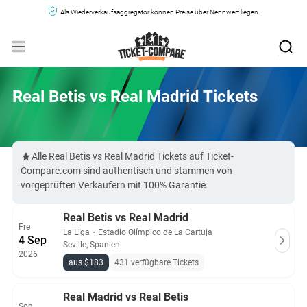
Als Wiederverkaufsaggregator können Preise über Nennwert liegen.
Real Betis vs Real Madrid Tickets
Alle Real Betis vs Real Madrid Tickets auf Ticket-
Compare.com sind authentisch und stammen von
vorgeprüften Verkäufern mit 100% Garantie.
Real Betis vs Real Madrid
Fre
La Liga
・
Estadio Olímpico de La Cartuja
4 Sep
Seville, Spanien
2026
aus $183
431 verfügbare Tickets
Real Madrid vs Real Betis
Son