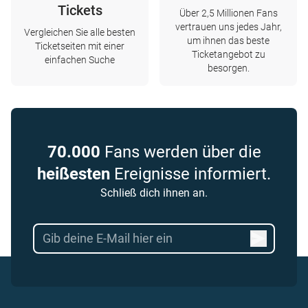
Tickets
Über 2,5 Millionen Fans
vertrauen uns jedes Jahr,
Vergleichen Sie alle besten
um ihnen das beste
Ticketseiten mit einer
Ticketangebot zu
einfachen Suche
besorgen.
70.000
Fans werden über die
heißesten
Ereignisse informiert.
Schließ dich ihnen an.