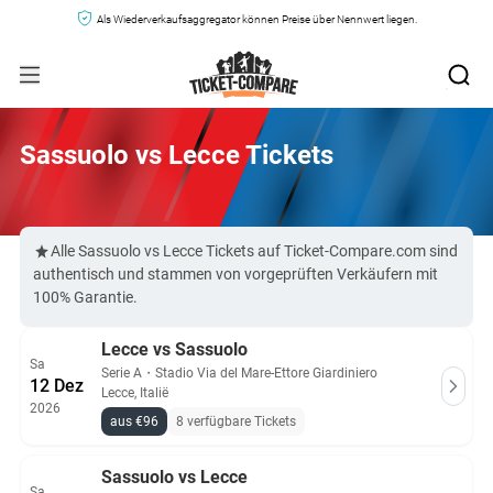
Als Wiederverkaufsaggregator können Preise über Nennwert liegen.
Sassuolo vs Lecce Tickets
Alle Sassuolo vs Lecce Tickets auf Ticket-Compare.com sind
authentisch und stammen von vorgeprüften Verkäufern mit
100% Garantie.
Lecce vs Sassuolo
Sa
Serie A
・
Stadio Via del Mare-Ettore Giardiniero
12 Dez
Lecce, Italië
2026
aus €96
8 verfügbare Tickets
Sassuolo vs Lecce
Sa