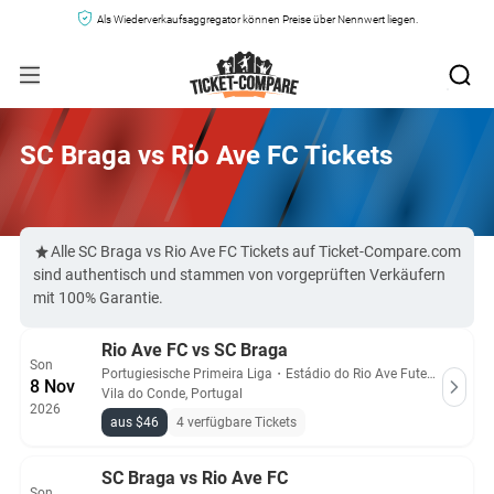
Als Wiederverkaufsaggregator können Preise über Nennwert liegen.
SC Braga vs Rio Ave FC Tickets
Alle SC Braga vs Rio Ave FC Tickets auf Ticket-Compare.com
sind authentisch und stammen von vorgeprüften Verkäufern
mit 100% Garantie.
Rio Ave FC vs SC Braga
Son
Portugiesische Primeira Liga
・
Estádio do Rio Ave Futebol Clube
8 Nov
Vila do Conde, Portugal
2026
aus $46
4 verfügbare Tickets
SC Braga vs Rio Ave FC
Son