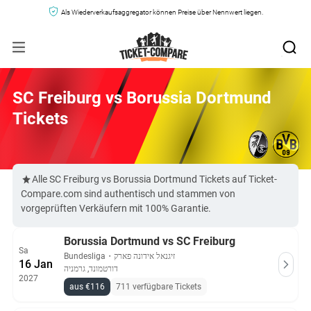
Als Wiederverkaufsaggregator können Preise über Nennwert liegen.
SC Freiburg vs Borussia Dortmund
Tickets
Alle SC Freiburg vs Borussia Dortmund Tickets auf Ticket-
Compare.com sind authentisch und stammen von
vorgeprüften Verkäufern mit 100% Garantie.
Borussia Dortmund vs SC Freiburg
Sa
Bundesliga
・
זיגנאל אידונה פארק
16 Jan
דורטמונד, גרמניה
2027
aus €116
711 verfügbare Tickets