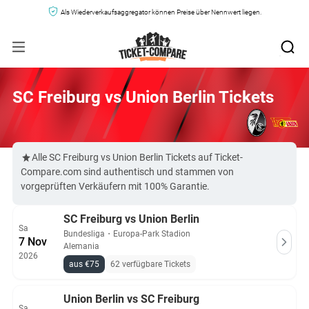
Als Wiederverkaufsaggregator können Preise über Nennwert liegen.
SC Freiburg vs Union Berlin Tickets
Alle SC Freiburg vs Union Berlin Tickets auf Ticket-
Compare.com sind authentisch und stammen von
vorgeprüften Verkäufern mit 100% Garantie.
SC Freiburg vs Union Berlin
Sa
Bundesliga
・
Europa-Park Stadion
7 Nov
Alemania
2026
aus €75
62 verfügbare Tickets
Union Berlin vs SC Freiburg
Sa