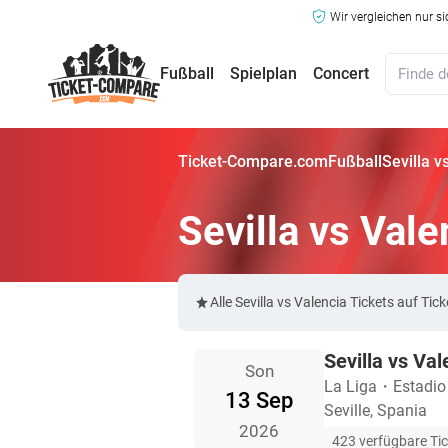
Wir vergleichen nur s
Fußball
Spielplan
Concert
Ticket-Compare.com
Fußball
Sevilla v
Sevilla vs Vale
Alle Sevilla vs Valencia Tickets auf 
Sevilla vs Val
Son
La Liga
・
Estadi
13 Sep
Seville, Spania
2026
423 verfügbare Ti