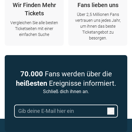
Wir Finden Mehr
Fans lieben uns
Tickets
Über 2,5 Millionen Fans
vertrauen uns jedes Jahr,
Vergleichen Sie alle besten
um ihnen das beste
Ticketseiten mit einer
Ticketangebot zu
einfachen Suche
besorgen.
70.000
Fans werden über die
heißesten
Ereignisse informiert.
Schließ dich ihnen an.