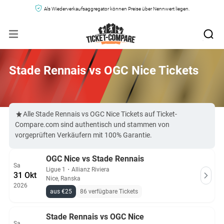
Als Wiederverkaufsaggregator können Preise über Nennwert liegen.
Stade Rennais vs OGC Nice Tickets
Alle Stade Rennais vs OGC Nice Tickets auf Ticket-
Compare.com sind authentisch und stammen von
vorgeprüften Verkäufern mit 100% Garantie.
OGC Nice vs Stade Rennais
Sa
Ligue 1
・
Allianz Riviera
31 Okt
Nice, Ranska
2026
aus €25
86 verfügbare Tickets
Stade Rennais vs OGC Nice
Sa