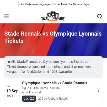
Als Wiederverkaufsaggregator können Preise über Nennwert liegen.
Stade Rennais vs Olympique Lyonnais
Tickets
Alle Stade Rennais vs Olympique Lyonnais Tickets auf
Ticket-Compare.com sind authentisch und stammen von
vorgeprüften Verkäufern mit 100% Garantie.
Olympique Lyonnais vs Stade Rennais
Sa
Ligue 1
・
Groupama Stadium
19 Sep
Lyon, Francfort
2026
aus €25
206 verfügbare Tickets