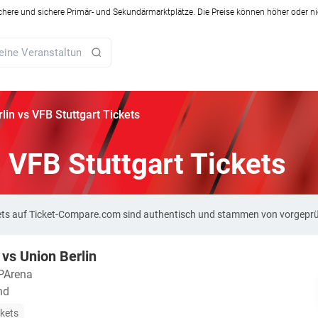
ichere und sichere Primär- und Sekundärmarktplätze. Die Preise können höher oder ni
lin vs VFB Stuttgart Tickets
s VFB Stuttgart Tickets
ckets auf Ticket-Compare.com sind authentisch und stammen von vorgepr
 vs Union Berlin
Arena
nd
ckets