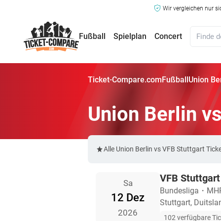
Wir vergleichen nur s
Fußball
Spielplan
Concert
Ticket-Compare.com
Fußball
Union Ber
Union Berlin v
Alle Union Berlin vs VFB Stuttgart Ti
VFB Stuttgart
Sa
Bundesliga
・
MHP
12 Dez
Stuttgart, Duitsla
2026
102 verfügbare Ti