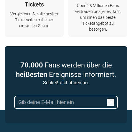
Tickets
Über 2,5 Millionen Fans
vertrauen uns jedes Jahr,
Vergleichen Sie alle besten
um ihnen das beste
Ticketseiten mit einer
Ticketangebot zu
einfachen Suche
besorgen.
70.000
Fans werden über die
heißesten
Ereignisse informiert.
Schließ dich ihnen an.