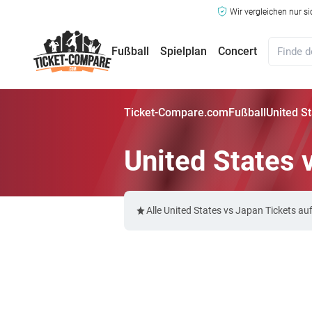
Wir vergleichen nur s
Fußball
Spielplan
Concert
Ticket-Compare.com
Fußball
United S
United States 
Alle United States vs Japan Tickets 