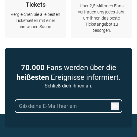
Tickets
Über 2,5 Millionen Fans
vertrauen uns jedes Jahr,
Vergleichen Sie alle besten
um ihnen das beste
Ticketseiten mit einer
Ticketangebot zu
einfachen Suche
besorgen.
70.000
Fans werden über die
heißesten
Ereignisse informiert.
Schließ dich ihnen an.