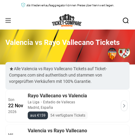
Als Wiederverkaufsaggregator können Preise über Nennwert liegen.
Valencia vs Rayo Vallecano Tickets
Alle Valencia vs Rayo Vallecano Tickets auf Ticket-
Compare.com sind authentisch und stammen von
vorgeprüften Verkäufern mit 100% Garantie.
Rayo Vallecano vs Valencia
Son
La Liga
・
Estadio de Vallecas
22 Nov
Madrid, España
2026
aus €159
54 verfügbare Tickets
Valencia vs Rayo Vallecano
Mit