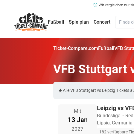
Wir vergleichen nur s
Fußball
Spielplan
Concert
Ticket-Compare.com
Fußball
VFB Stutt
VFB Stuttgart 
Alle VFB Stuttgart vs Leipzig Ticket
Leipzig vs VF
Mit
Bundesliga
・
Red
13 Jan
Lipsia, Germania
2027
182 verfügbare Ti