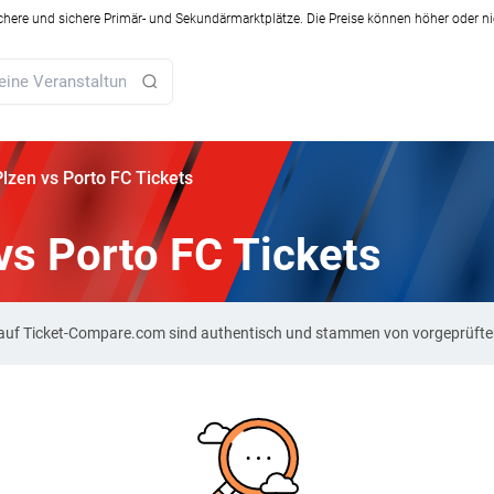
ichere und sichere Primär- und Sekundärmarktplätze. Die Preise können höher oder ni
Plzen vs Porto FC Tickets
 vs Porto FC Tickets
ts auf Ticket-Compare.com sind authentisch und stammen von vorgeprüft