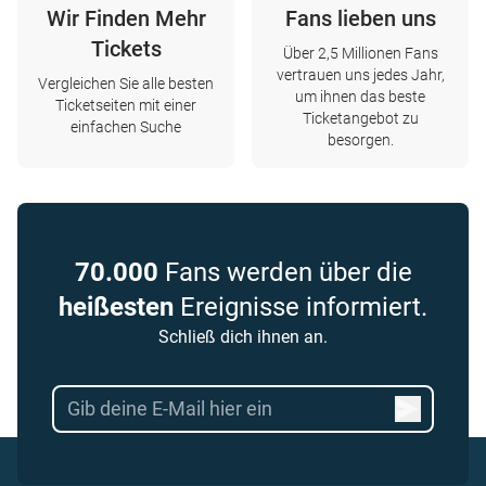
Wir Finden Mehr
Fans lieben uns
Tickets
Über 2,5 Millionen Fans
vertrauen uns jedes Jahr,
Vergleichen Sie alle besten
um ihnen das beste
Ticketseiten mit einer
Ticketangebot zu
einfachen Suche
besorgen.
70.000
Fans werden über die
heißesten
Ereignisse informiert.
Schließ dich ihnen an.