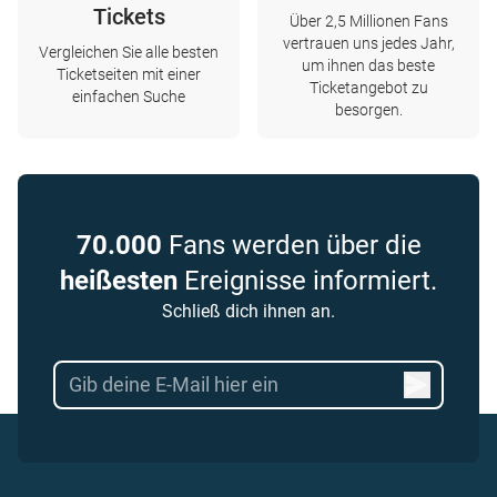
Tickets
Über 2,5 Millionen Fans
vertrauen uns jedes Jahr,
Vergleichen Sie alle besten
um ihnen das beste
Ticketseiten mit einer
Ticketangebot zu
einfachen Suche
besorgen.
70.000
Fans werden über die
heißesten
Ereignisse informiert.
Schließ dich ihnen an.