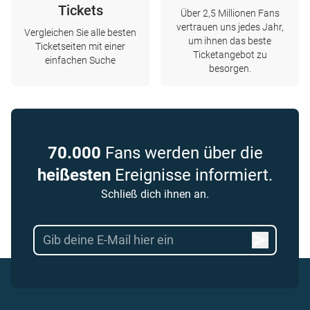
Tickets
Über 2,5 Millionen Fans
vertrauen uns jedes Jahr,
Vergleichen Sie alle besten
um ihnen das beste
Ticketseiten mit einer
Ticketangebot zu
einfachen Suche
besorgen.
70.000
Fans werden über die
heißesten
Ereignisse informiert.
Schließ dich ihnen an.