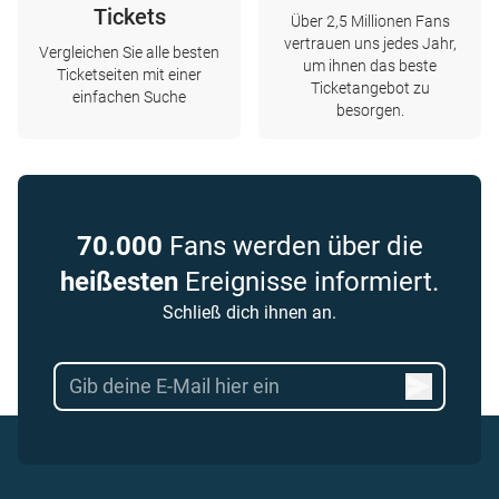
Tickets
Über 2,5 Millionen Fans
vertrauen uns jedes Jahr,
Vergleichen Sie alle besten
um ihnen das beste
Ticketseiten mit einer
Ticketangebot zu
einfachen Suche
besorgen.
70.000
Fans werden über die
heißesten
Ereignisse informiert.
Schließ dich ihnen an.